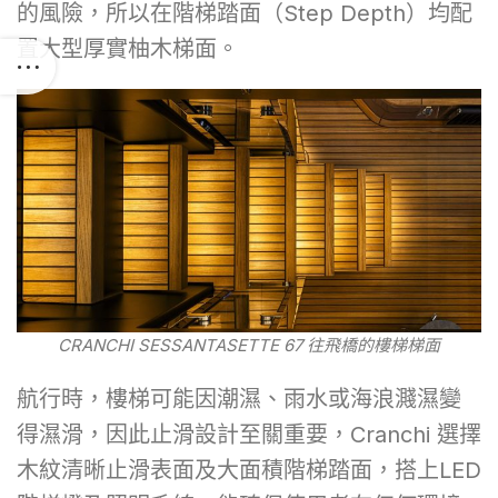
的風險，所以在階梯踏面（Step Depth）均配
置大型厚實柚木梯面。
CRANCHI SESSANTASETTE 67 往飛橋的樓梯梯面
航行時，樓梯可能因潮濕、雨水或海浪濺濕變
得濕滑，因此止滑設計至關重要，Cranchi 選擇
木紋清晰止滑表面及大面積階梯踏面，搭上LED