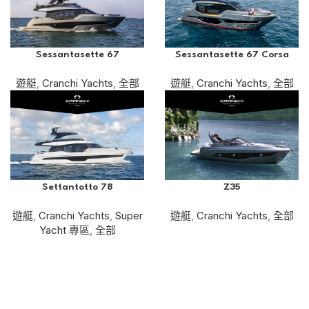
Sessantasette 67
Sessantasette 67 Corsa
遊艇
,
Cranchi Yachts
,
全部
遊艇
,
Cranchi Yachts
,
全部
Settantotto 78
Z35
遊艇
,
Cranchi Yachts
,
Super
遊艇
,
Cranchi Yachts
,
全部
Yacht 專區
,
全部