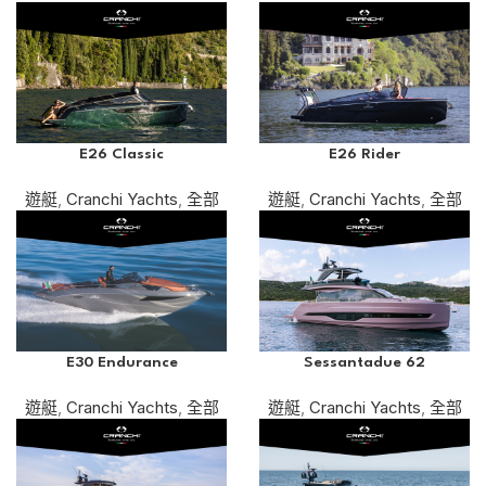
E26 Classic
E26 Rider
遊艇
,
Cranchi Yachts
,
全部
遊艇
,
Cranchi Yachts
,
全部
E30 Endurance
Sessantadue 62
遊艇
,
Cranchi Yachts
,
全部
遊艇
,
Cranchi Yachts
,
全部