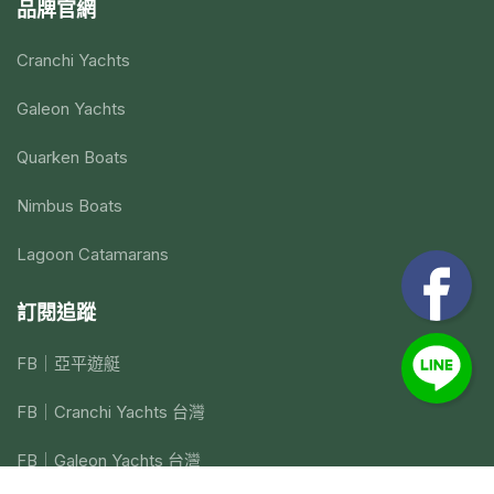
品牌官網
Cranchi Yachts
Galeon Yachts
Quarken Boats
Nimbus Boats
Lagoon Catamarans
訂閱追蹤
FB｜亞平遊艇
FB｜Cranchi Yachts 台灣
FB｜Galeon Yachts 台灣