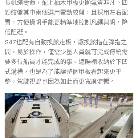
長帆繩壽命，配上柚木甲板更顯氣質非凡。四
顆絞盤其中兩個選用電動絞盤，且採用左右配
置，方便操帆手能更精準地控制凡繩與帆，降
低阻礙。
S47也配有自動換舷走橋，讓換舷指在彈指之
間，易於操作，僅需少量人員就可完成傳統需
要多位船員才能完成的事。遮陽棚收納於下凹
式溝槽，也是為了能讓整個甲板看起來更平
整，駕駛視野也因為如此而更寬廣流暢。