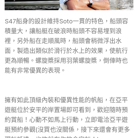
S47船身的設計維持Soto一貫的特色，船頭容
積量大，讓船艇在破浪時船頭不容易埋到浪
裡，另外船在走順風時，船頭會稍微浮出水
面，製造出類似於滑行於水上的效果，使航行
更為順暢。螺旋槳採用羽葉螺旋槳，倒俥時也
能有非常優異的表現。
擁有如此頂級內裝和優異性能的帆船，在亞平
遊艇位於安平的岸置場即可看到，歡迎隨時預
約賞船！心動不如馬上行動，立即電洽亞平遊
艇預約參觀(沒買也沒關係，接下來還會有更多