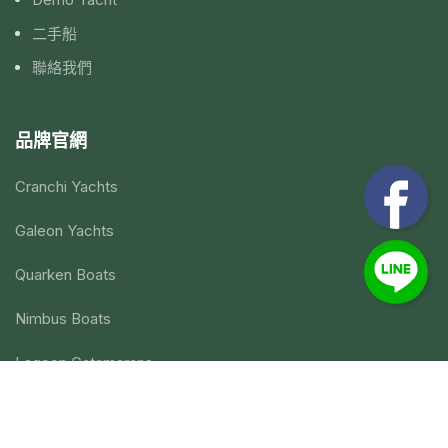
二手船
聯絡我們
品牌官網
Cranchi Yachts
Galeon Yachts
Quarken Boats
Nimbus Boats
Lagoon Catamarans
訂閱追蹤