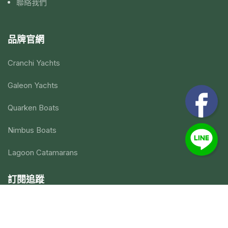
聯絡我們
品牌官網
Cranchi Yachts
Galeon Yachts
Quarken Boats
Nimbus Boats
Lagoon Catamarans
訂閱追蹤
FB｜亞平遊艇
FB｜Cranchi Yachts 台灣