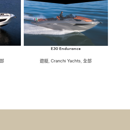
E30 Endurance
部
遊艇
,
Cranchi Yachts
,
全部