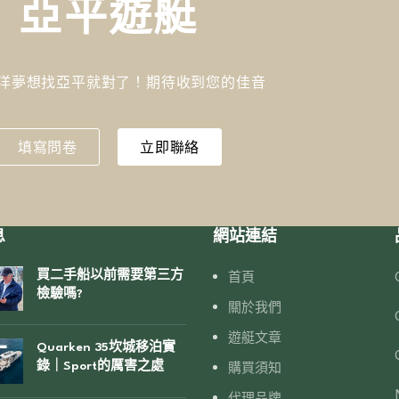
亞平遊艇
洋夢想找亞平就對了！期待收到您的佳音
填寫問卷
立即聯絡
息
網站連結
首頁
買二手船以前需要第三方
檢驗嗎?
關於我們
遊艇文章
Quarken 35坎城移泊實
購買須知
錄｜Sport的厲害之處
代理品牌