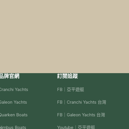
品牌官網
訂閱追蹤
Cranchi Yachts
FB｜亞平遊艇
Galeon Yachts
FB｜Cranchi Yachts 台灣
Quarken Boats
FB｜Galeon Yachts 台灣
Nimbus Boats
Youtube｜亞平遊艇