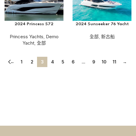
2024 Princess S72
2024 Sunseeker 76 Yacht
Princess Yachts
,
Demo
全部
,
新古船
Yacht
,
全部
←
1
2
3
4
5
6
...
9
10
11
→