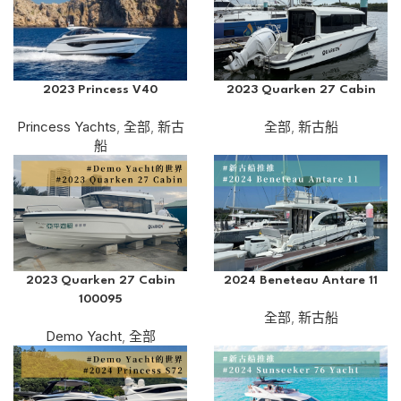
2023 Princess V40
2023 Quarken 27 Cabin
Princess Yachts
,
全部
,
新古
全部
,
新古船
船
2023 Quarken 27 Cabin
2024 Beneteau Antare 11
100095
全部
,
新古船
Demo Yacht
,
全部