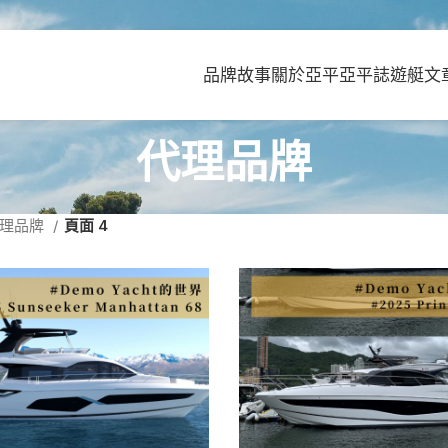
品牌故事
關於亞平
亞平誌
遊艇文
代理品牌
理品牌
頁面 4