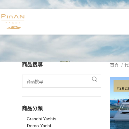
首頁
代
商品搜尋
商品分類
Cranchi Yachts
Demo Yacht