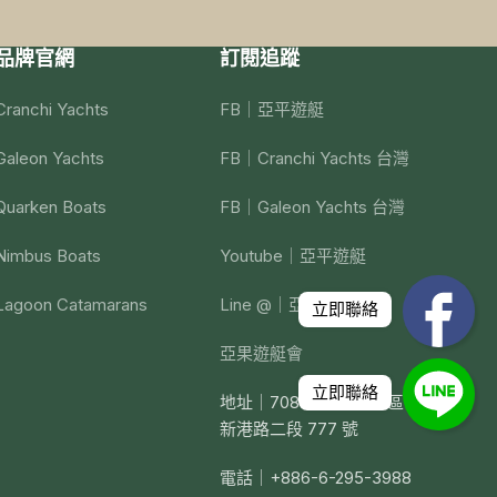
品牌官網
訂閱追蹤
Cranchi Yachts
FB｜亞平遊艇
Galeon Yachts
FB｜Cranchi Yachts 台灣
Quarken Boats
FB｜Galeon Yachts 台灣
Nimbus Boats
Youtube｜亞平遊艇
Lagoon Catamarans
Line @｜亞平遊艇
立即聯絡
亞果遊艇會
立即聯絡
地址｜708 台南市安平區
新港路二段 777 號
電話｜+886-6-295-3988