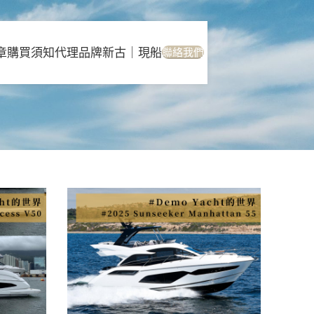
章
購買須知
代理品牌
新古｜現船
聯絡我們