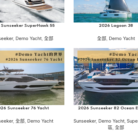
 Sunseeker SuperHawk 55
2026 Lagoon 38
seeker
,
Demo Yacht
,
全部
全部
,
Demo Yacht
26 Sunseeker 76 Yacht
2026 Sunseeker 82 Ocean E
seeker
,
全部
,
Demo Yacht
Sunseeker
,
Demo Yacht
,
Supe
區
,
全部