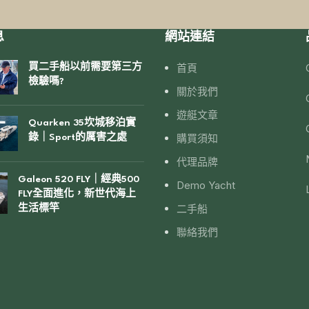
息
網站連結
首頁
買二手船以前需要第三方
檢驗嗎?
關於我們
遊艇文章
Quarken 35坎城移泊實
購買須知
錄｜Sport的厲害之處
代理品牌
Galeon 520 FLY｜經典500
Demo Yacht
FLY全面進化，新世代海上
二手船
生活標竿
聯絡我們